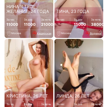
НИНА Я ТВОЕ
ЖЕЛАНИЕ, 24 ГОДА
ТИНА, 23 ГОДА
За час
За два
За ночь
За час
За два
За ночь
Не указано
11000
11000
21000
15000
38000
Москва
Москва
Каширская
Водники
КРИСТИНА, 26 ЛЕТ
ЛИНДА, 26 ЛЕТ
За час
За два
За ночь
За час
За два
За ночь