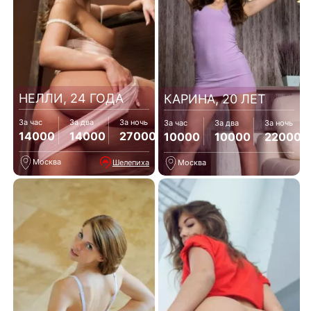
НЕЛЛИ, 24 ГОДА
КАРИНА, 20 ЛЕТ
За час
За два
За ночь
За час
За два
За ночь
14000
14000
27000
10000
10000
22000
Москва
Шелепиха
Москва