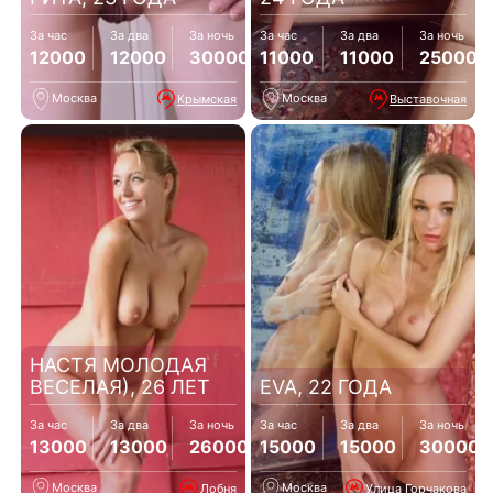
За час
За два
За ночь
За час
За два
За ночь
12000
12000
30000
11000
11000
25000
Москва
Москва
Крымская
Выставочная
НАСТЯ МОЛОДАЯ
ВЕСЕЛАЯ), 26 ЛЕТ
EVA, 22 ГОДА
За час
За два
За ночь
За час
За два
За ночь
13000
13000
26000
15000
15000
30000
Москва
Москва
Лобня
Улица Горчакова