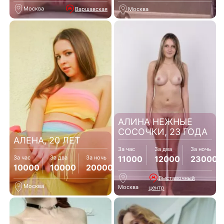
Москва
Варшавская
Москва
АЛИНА НЕЖНЫЕ
СОСОЧКИ, 23 ГОДА
АЛЕНА, 20 ЛЕТ
За час
За два
За ночь
11000
12000
23000
За час
За два
За ночь
10000
10000
20000
Выставочный
Москва
Москва
центр