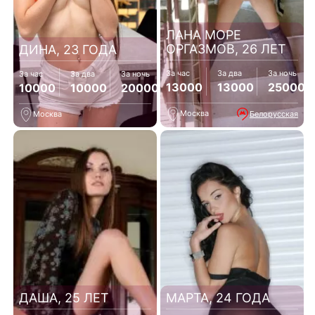
ЛАНА МОРЕ
ОРГАЗМОВ, 26 ЛЕТ
ДИНА, 23 ГОДА
За час
За два
За ночь
За час
За два
За ночь
13000
13000
25000
10000
10000
20000
Москва
Белорусская
Москва
ДАША, 25 ЛЕТ
МАРТА, 24 ГОДА