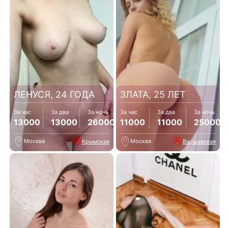
ЛЕНУСЯ, 24 ГОДА
ЗЛАТА, 25 ЛЕТ
За час
За два
За ночь
За час
За два
За ночь
13000
13000
26000
11000
11000
25000
Москва
Москва
Крымская
Варшавская