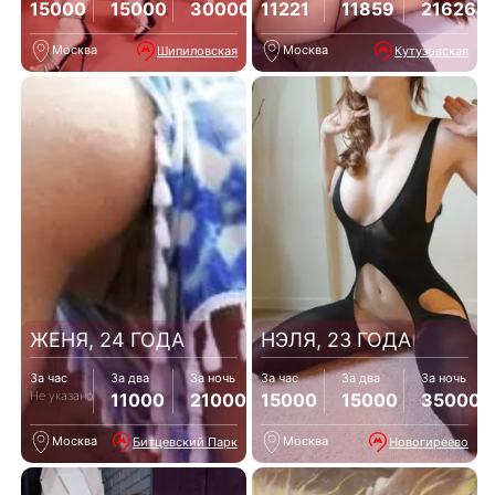
15000
15000
30000
11221
11859
21626
Москва
Москва
Шипиловская
Кутузовская
ЖЕНЯ, 24 ГОДА
НЭЛЯ, 23 ГОДА
За час
За два
За ночь
За час
За два
За ночь
Не указано
11000
21000
15000
15000
35000
Москва
Москва
Битцевский Парк
Новогиреево