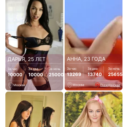
АННА, 23 ГОДА
ДАРЬЯ, 25 ЛЕТ
За час
За два
За ночь
За час
За два
За ночь
13269
13740
25655
10000
10000
25000
Москва
Гражданская
Москва