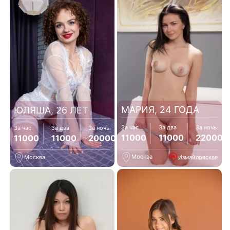
МАРИЯ, 24 ГОДА
ЮЛЯША, 26 ЛЕТ
За час
За два
За ночь
За час
За два
За ночь
11000
11000
22000
11000
11000
20000
Москва
Измайловская
Москва