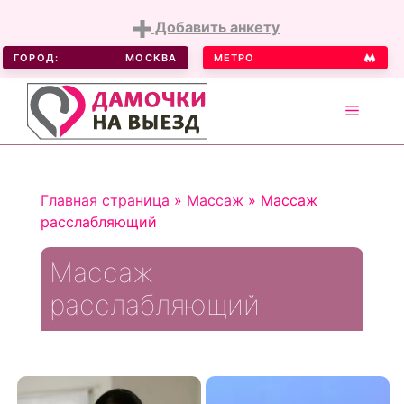
Добавить анкету
ГОРОД:
МОСКВА
МЕТРО
MENU
Skip
to
Главная страница
»
Массаж
»
Массаж
content
расслабляющий
Массаж
расслабляющий