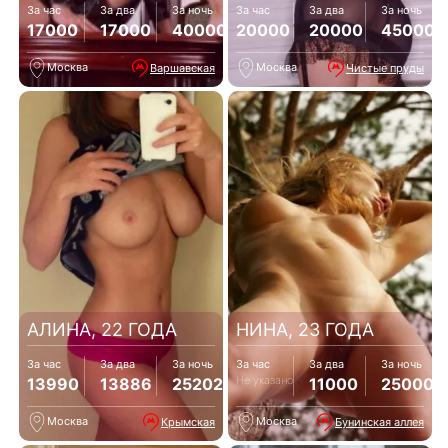
За час
За два
За ночь
За час
За два
За ночь
17000
17000
40000
20000
20000
45000
Москва
Москва
Варшавская
Чистые пруды
АЛИНА, 22 ГОДА
НИНА, 23 ГОДА
За час
За два
За ночь
За час
За два
За ночь
Не указано
13990
13886
25202
11000
25000
Москва
Москва
Крымская
Бунинская аллея