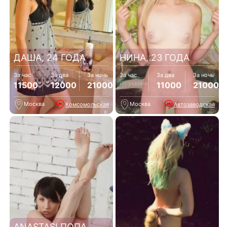
ДАША, 24 ГОДА
НИНА, 23 ГОДА
За час
За два
За ночь
За час
За два
За ночь
Не указано
11500
12000
21000
11000
21000
Москва
Москва
Комсомольская
Автозаводская
ANASTASI ПОПА