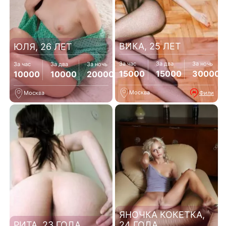
ВИКА, 25 ЛЕТ
ЮЛЯ, 26 ЛЕТ
За час
За два
За ночь
За час
За два
За ночь
15000
15000
30000
10000
10000
20000
Москва
Фили
Москва
ЯНОЧКА КОКЕТКА,
РИТА, 23 ГОДА
24 ГОДА