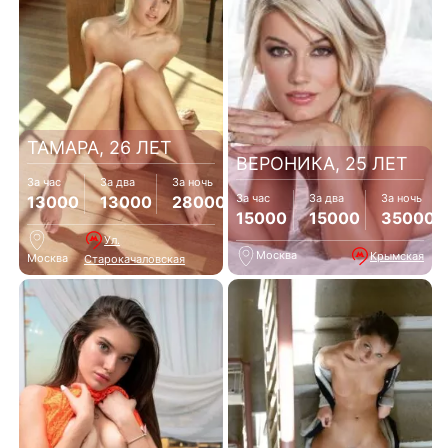
ТАМАРА, 26 ЛЕТ
ВЕРОНИКА, 25 ЛЕТ
За час
За два
За ночь
За час
За два
За ночь
13000
13000
28000
15000
15000
35000
Ул.
Москва
Крымская
Москва
Старокачаловская