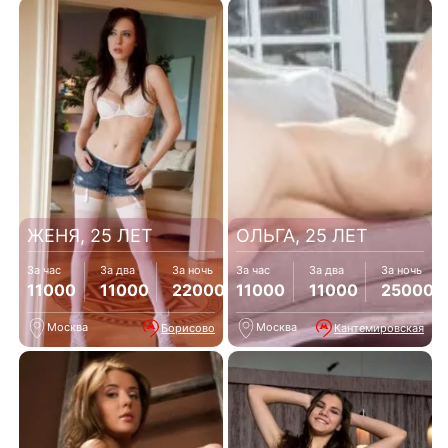
ЖЕНЯ, 25 ЛЕТ
ОЛЬГА, 25 ЛЕТ
За час
За два
За ночь
За час
За два
За ночь
11000
11000
22000
11000
11000
25000
Москва
Москва
Борисово
Кантемировская