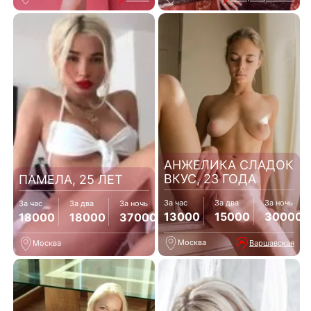
АНЖЕЛИКА СЛАДОК
ВКУС, 23 ГОДА
ПАМЕЛА, 25 ЛЕТ
За час
За два
За ночь
За час
За два
За ночь
13000
15000
30000
18000
18000
37000
Москва
Варшавская
Москва