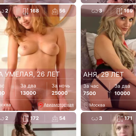
2
168
56
3
169
А УМЕЛАЯ, 26 ЛЕТ
АНЯ, 29 ЛЕТ
ас
За два
За ночь
За час
За два
00
13000
25000
7500
10000
осква
Авиамоторная
Москва
2
172
54
3
171