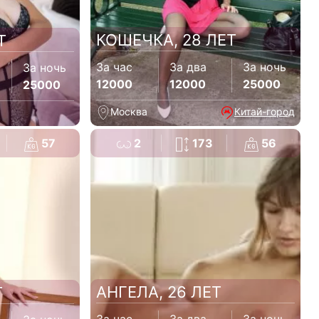
КОШЕЧКА, 28 ЛЕТ
Т
За час
За два
За ночь
За ночь
12000
12000
25000
25000
Москва
Китай-город
57
2
173
56
АНГЕЛА, 26 ЛЕТ
Т