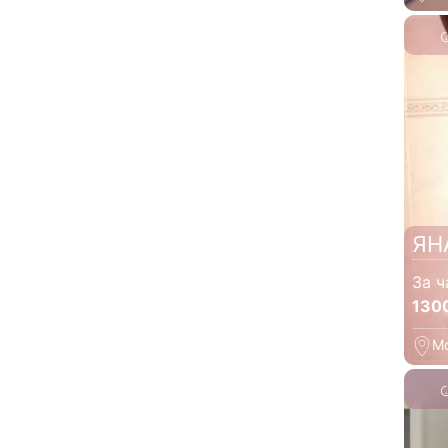
ЯН
За ч
130
М