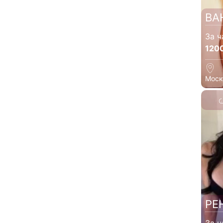
ВА
За ч
120
Моск
РЕ