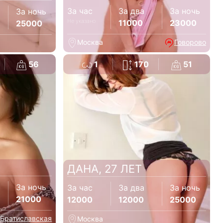
За час
За два
За ночь
За ночь
Не указано
11000
23000
25000
Москва
Говорово
56
1
170
51
ДАНА, 27 ЛЕТ
За ночь
За час
За два
За ночь
21000
12000
12000
25000
Братиславская
Москва