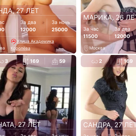
НДА, 27 ЛЕТ
МАРИКА, 26 ЛЕ
ас
За два
За ночь
За час
За два
00
12000
25000
11500
12000
Улица Академика
Москва
ва
Королёва
3
169
59
2
169
НАТА, 27 ЛЕТ
САНДРА, 27 ЛЕ