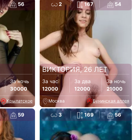
56
2
167
54
ВИКТОРИЯ, 26 ЛЕТ
За ночь
За час
За два
За ночь
30000
12000
12000
21000
Крылатское
Москва
Бунинская аллея
59
3
169
56