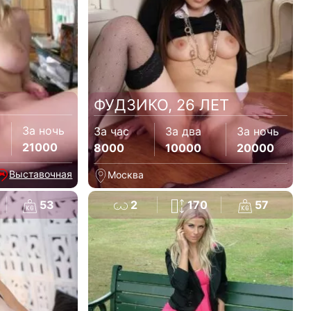
ФУДЗИКО, 26 ЛЕТ
За ночь
За час
За два
За ночь
21000
8000
10000
20000
Выставочная
Москва
53
2
170
57