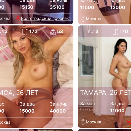
ас
За два
За ночь
За час
За два
00
15150
35100
11500
12000
осква
Волгоградский проспект
Москва
3
172
53
3
170
ТАМАРА, 26 ЛЕ
ИСА, 26 ЛЕТ
За час
За два
ас
За два
За ночь
Не указано
11000
00
15000
40000
Москва
осква