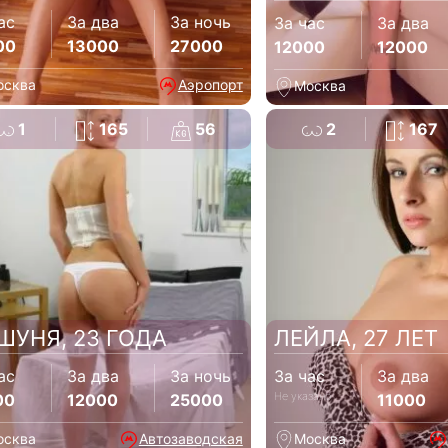
ас
За два
За ночь
За час
За два
00
13000
27000
12000
12000
осква
Аэропорт
Москва
1
165
56
2
167
ШУНЯ, 23 ГОДА
ЛЕЙЛА, 27 ЛЕТ
ас
За два
За ночь
За час
За два
Не указано
00
12000
25000
11000
осква
Автозаводская
Москва