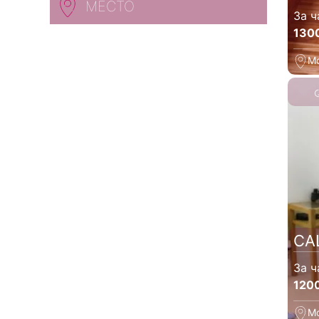
МЕСТО
За ч
130
М
СА
За ч
120
М