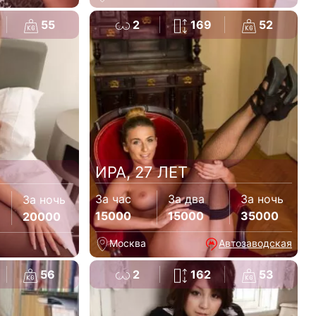
55
2
169
52
ИРА, 27 ЛЕТ
За час
За два
За ночь
За ночь
15000
15000
35000
20000
Москва
Автозаводская
56
2
162
53