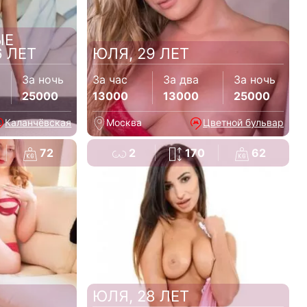
ЫЕ
 ЛЕТ
ЮЛЯ, 29 ЛЕТ
За ночь
За час
За два
За ночь
25000
13000
13000
25000
Каланчёвская
Москва
Цветной бульвар
72
2
170
62
ЮЛЯ, 28 ЛЕТ