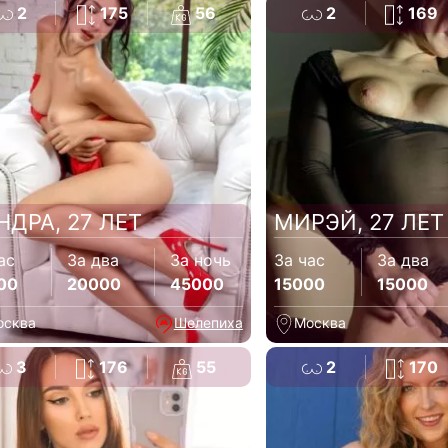
2
175
56
2
169
НДРА, 27 ЛЕТ
МИРЭЙ, 27 ЛЕТ
ас
За два
За ночь
За час
За два
00
20000
45000
15000
15000
осква
Шелепиха
Москва
3
176
55
2
170