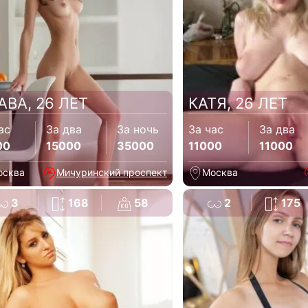
АВА, 26 ЛЕТ
КАТЯ, 26 ЛЕТ
ас
За два
За ночь
За час
За два
00
15000
35000
11000
11000
осква
Мичуринский проспект
Москва
3
168
58
2
175